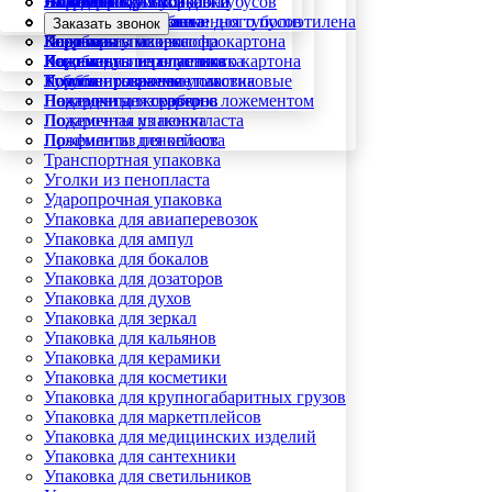
Новости
Ложементы из поролона
Гофрокороба
Блистерная упаковка
Жестяные крышки для тубусов
Вкладыши для упаковки
+7 499 110 27 82
Статьи
Ложементы из вспененного полиэтилена
Картонные коробки
Вакуумная формовка
Пластиковые крышки для тубусов
Военная упаковка
Заказать звонок
Партнеры
Ложементы из изолона
Коробки из микрогофрокартона
Коррексы
Защитная упаковка
Контакты
Ложементы из пластика
Коробки из переплетного картона
Ложементы из пластика
Индивидуальная упаковка
Ложементы из эва
Коробки с ложементом
Тубусы прозрачные пластиковые
Комбинированная упаковка
Ложементы из картона
Подарочные коробки с ложементом
Накладки для серверов
Ложементы из пенопласта
Подарочная упаковка
Ложементы для кейсов
Профили из пенопласта
Транспортная упаковка
Уголки из пенопласта
Ударопрочная упаковка
Упаковка для авиаперевозок
Упаковка для ампул
Упаковка для бокалов
Упаковка для дозаторов
Упаковка для духов
Упаковка для зеркал
Упаковка для кальянов
Упаковка для керамики
Упаковка для косметики
Упаковка для крупногабаритных грузов
Упаковка для маркетплейсов
Упаковка для медицинских изделий
Упаковка для сантехники
Упаковка для светильников