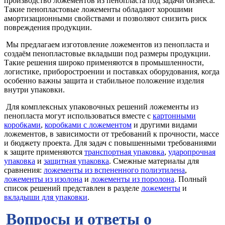
производство ложементов из пенопласта под задачи бизнеса.
Такие пенопластовые ложементы обладают хорошими
амортизационными свойствами и позволяют снизить риск
повреждения продукции.
Мы предлагаем изготовление ложементов из пенопласта и
создаём пенопластовые вкладыши под размеры продукции.
Такие решения широко применяются в промышленности,
логистике, приборостроении и поставках оборудования, когда
особенно важны защита и стабильное положение изделия
внутри упаковки.
Для комплексных упаковочных решений ложементы из
пенопласта могут использоваться вместе с
картонными
коробками
,
коробками с ложементом
и другими видами
ложементов, в зависимости от требований к прочности, массе
и бюджету проекта. Для задач с повышенными требованиями
к защите применяются
транспортная упаковка
,
ударопрочная
упаковка
и
защитная упаковка
. Смежные материалы для
сравнения:
ложементы из вспененного полиэтилена
,
ложементы из изолона
и
ложементы из поролона
. Полный
список решений представлен в разделе
ложементы
и
вкладыши для упаковки
.
Вопросы и ответы о